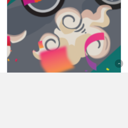
Actions "grand public"
Actions militantes
Actualités
Ça bouge dans la région grenobloise ou au-delà
Communiqués de presse