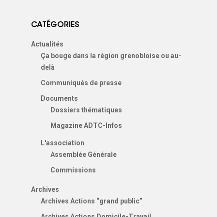
Cartoparties
Se déplacer autremen
Concours des école
Bénévolez-vous !
CATÉGORIES
2026 : les résultats
5 place Bir-Hakeim
Projet et historique
38000 Grenoble
Actualités
Ça bouge dans la région grenobloise ou au-
L’équipe
France
delà
Les Commissions thé
Communiqués de presse
T:
04 76 63 80 55
Documents
Les Sections locales
E:
contact@adtc-
Dossiers thématiques
grenobleEFFACER.org
Réseaux sociaux
Magazine ADTC-Infos
L'association
On parle de nous
Assemblée Générale
Nous signaler un prob
Commissions
Nous signaler un p
Archives
– TC
Archives Actions “grand public”
Archives Actions Domicile-Travail