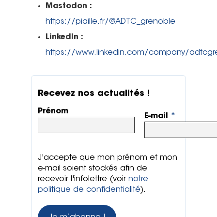
Mastodon :
https://piaille.fr/@ADTC_grenoble
LinkedIn :
https://www.linkedin.com/company/adtcgr
Recevez nos actualités !
Prénom
E-mail
*
J'accepte que mon prénom et mon
e-mail soient stockés afin de
Actualités
recevoir l'infolettre (voir
notre
politique de confidentialité
).
Actions Grand