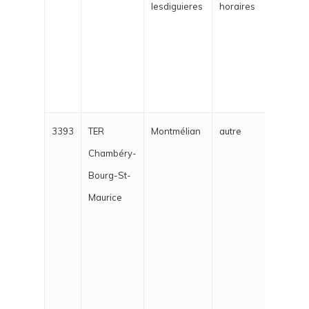
lesdiguieres
horaires
samed
Gren
arri
le Pe
notr
3393
TER
Montmélian
autre
Après
Chambéry-
les d
Bourg-St-
esse
Maurice
vallé
au d
d'Al
Le tr
Montm
la c