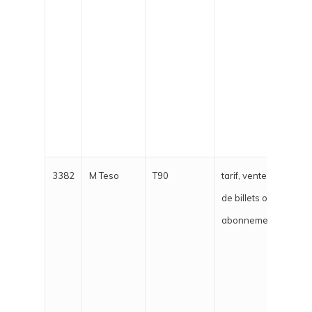
3382
M Teso
T90
tarif, vente
Depu
de billets ou
sont 
abonnement
le c
l'off
sous