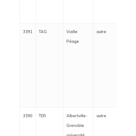
gira
respe
3391
TAG
Vizille
autre
Le c
Péage
Vizi
zone
roul
reto
chauf
a min
vites
3390
TER
Albertville-
autre
Aprè
Grenoble
jours
université
c'est