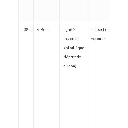
remb
cette
3386
M Reso
Ligne 23,
respect des
Ce lu
université
horaires
bibli
bibliothèque
un r
(départ de
8h26
la ligne)
avon
simp
testâ
mois
abon
au tr