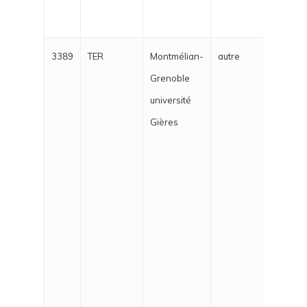
régu
3389
TER
Montmélian-
autre
Bonjo
Grenoble
régu
université
Les 
Gières
décou
de t
unive
trai
de t
indiv
arriv
abon
d'aug