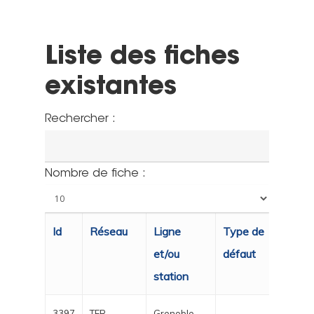
Liste des fiches
existantes
Rechercher :
Nombre de fiche :
Id
Réseau
Ligne
Type de
Déta
et/ou
défaut
station
3397
TER
Grenoble
Supp