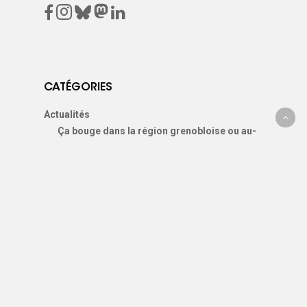
CATÉGORIES
Actualités
Ça bouge dans la région grenobloise ou au-
delà
Communiqués de presse
Documents
Dossiers thématiques
Magazine ADTC-Infos
L'association
Assemblée Générale
Commissions