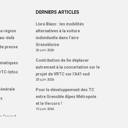
Nous signaler un problème – VP
DERNIERS ARTICLES
Livre Blanc : les mobilités
a région
alternatives à la voiture
 au-delà
individuelle dans l’aire
Grenobloise
e presse
26 juin 2026
Contribution de Se déplacer
ématiques
autrement à la concertation sur le
DTC-Infos
projet de VRTC sur l’A41 sud
25 juin 2026
énérale
Pour le développement des TC
entre Grenoble Alpes Métropole
ns
et le Vercors !
10 juin 2026
s “grand
Contribution de Se déplacer
autrement à la concertation