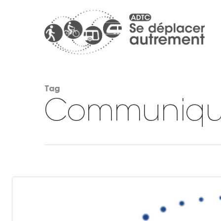
Tag
Communiqué
Hit enter to search or ESC to close