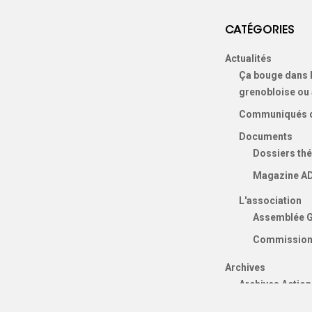
CATÉGORIES
Actualités
Ça bouge dans l
grenobloise ou
Communiqués d
Documents
Dossiers th
Magazine A
L'association
Assemblée G
Commissio
Archives
Archives Action
public”