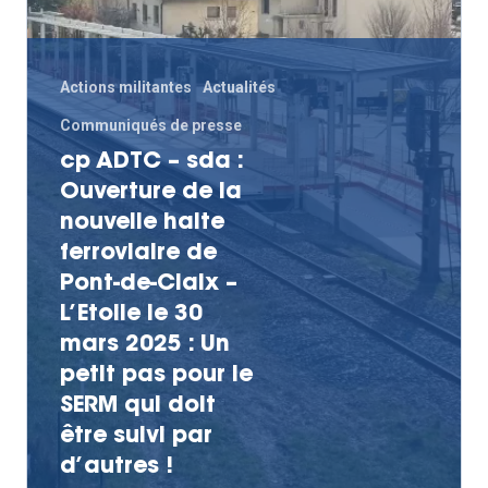
Actions militantes
Actualités
Communiqués de presse
cp ADTC – sda :
Ouverture de la
Actualités
nouvelle halte
ferroviaire de
Actions Grand
Pont-de-Claix –
Public
L’Etoile le 30
mars 2025 : Un
Nous faire
Convergences Vélo
petit pas pour le
intervenir
SERM qui doit
Véloparade des enfant
être suivi par
Véloparade des lumièr
Vélo École Ad
milieu professionnel &
d’autres !