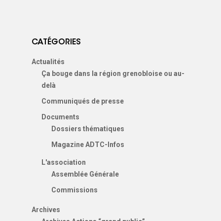
Les Sections locales
E:
contact@adtc-
grenobleEFFACER.org
Réseaux sociaux
CATÉGORIES
On parle de nous
Actualités
Ça bouge dans la région grenobloise ou au-
Nous signaler un prob
delà
Nous signaler un p
Communiqués de presse
– TC
Documents
Dossiers thématiques
Nous signaler un p
Magazine ADTC-Infos
– VP
L'association
Assemblée Générale
Commissions
Archives