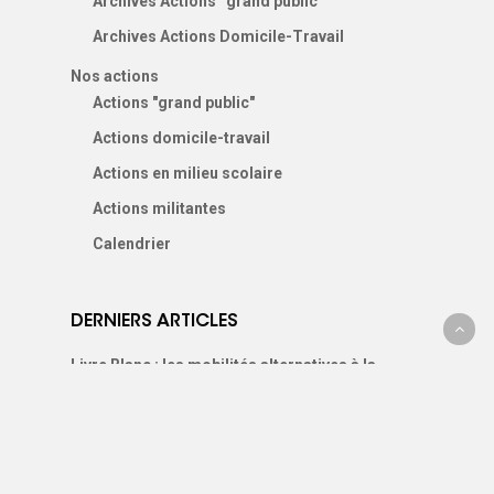
Archives Actions “grand public”
Archives Actions Domicile-Travail
Nos actions
Actions "grand public"
Actions domicile-travail
Actions en milieu scolaire
Actions militantes
Calendrier
DERNIERS ARTICLES
Livre Blanc : les mobilités alternatives à la
voiture individuelle dans l’aire Grenobloise
26 juin 2026
Contribution de Se déplacer autrement à la
concertation sur le projet de VRTC sur l’A41 sud