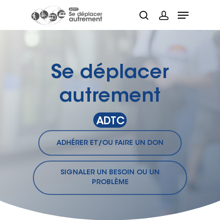
Hit enter to search or ESC to close
Se déplacer
autrement
ADTC
ADHÉRER ET/OU FAIRE UN DON
SIGNALER UN BESOIN OU UN
PROBLÈME