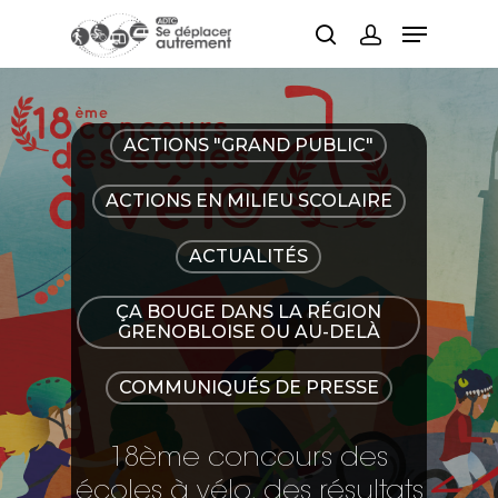
Hit enter to search or ESC to close
ACTIONS "GRAND PUBLIC"
ACTIONS EN MILIEU SCOLAIRE
ACTUALITÉS
ÇA BOUGE DANS LA RÉGION
GRENOBLOISE OU AU-DELÀ
COMMUNIQUÉS DE PRESSE
18ème concours des
écoles à vélo, des résultats