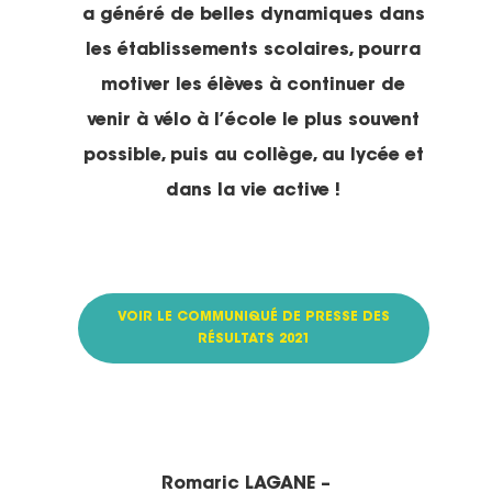
adultes
a généré de belles dynamiques dans
Fancy Women Bike Rid
En milieu scolaire
Nous contacte
Bilan 2025
les établissements scolaires, pourra
Une vélo-école qu’est-
Projections de films
Animations
motiver les élèves à continuer de
c’est ?
Adhérer – Espace me
venir à vélo à l’école le plus souvent
Cartoparties
Se déplacer autremen
Concours des école
Bénévolez-vous !
possible, puis au collège, au lycée et
2026 : les résultats
5 place Bir-Hakeim
dans la vie active !
Projet et historique
38000 Grenoble
L’équipe
France
Les Commissions thé
T:
04 76 63 80 55
VOIR LE COMMUNIQUÉ DE PRESSE DES
Les Sections locales
E:
contact@adtc-
RÉSULTATS 2021
grenobleEFFACER.org
Réseaux sociaux
On parle de nous
Nous signaler un prob
Romaric LAGANE –