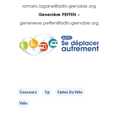
romaric.lagane@adtc-grenoble.org
Nous signaler un p
Geneviève PEFFEN –
– TC
genevieve.peffen@adtc-grenoble.org
Nous signaler un p
– VP
Concours
Cp
Faites Du Vélo
Vélo