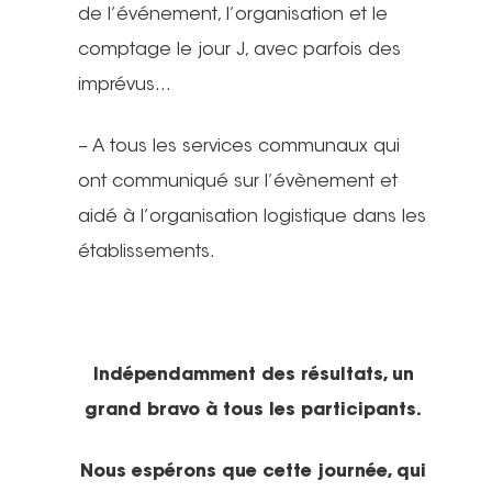
de l’événement, l’organisation et le
Actualités
comptage le jour J, avec parfois des
Actions Grand
imprévus…
Public
– A tous les services communaux qui
Nous faire
Convergences Vélo
ont communiqué sur l’évènement et
aidé à l’organisation logistique dans les
intervenir
Véloparade des enfant
établissements.
Véloparade des lumièr
Vélo École Ad
milieu professionnel &
adulte
Balades à vélo
Cours collectifs de vé
Vélos blancs
Indépendamment des résultats, un
Nos publicati
Vélo Égaux : Favoriser 
adultes
grand bravo à tous les participants.
au vélo pour toutes et 
Rando sans auto
Association et
Magazine ADTC-Infos
Vélo Égaux : Favoriser 
Cours collectifs de vé
Cyclistes, brillez !
Nous espérons que cette journée, qui
militante
au vélo pour toutes et 
Communiqués de pres