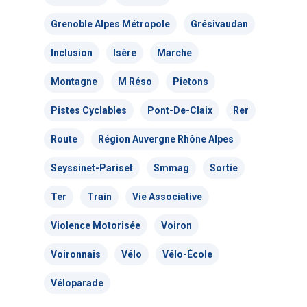
Grenoble Alpes Métropole
Grésivaudan
Inclusion
Isère
Marche
Montagne
M Réso
Pietons
Pistes Cyclables
Pont-De-Claix
Rer
Route
Région Auvergne Rhône Alpes
Seyssinet-Pariset
Smmag
Sortie
Ter
Train
Vie Associative
Violence Motorisée
Voiron
Voironnais
Vélo
Vélo-École
Véloparade