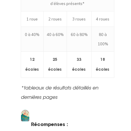
d’élèves présents*
1 roue
2 roues
3 roues
4 roues
0 à 40%
40 à 60%
60 à 80%
80 à
100%
12
25
33
18
écoles
écoles
écoles
écoles
*tableaux de résultats détaillés en
dernières pages
Récompenses :