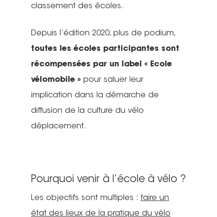
classement des écoles.
Depuis l’édition 2020, plus de podium,
toutes les écoles participantes sont
récompensées par un label « Ecole
vélomobile »
pour saluer leur
implication dans la démarche de
diffusion de la culture du vélo
Actualités
déplacement.
Actions Grand
Public
Pourquoi venir à l’école à vélo ?
Nous faire
Convergences Vélo
Les objectifs sont multiples :
faire un
intervenir
Véloparade des enfant
état des lieux de la pratique du vélo