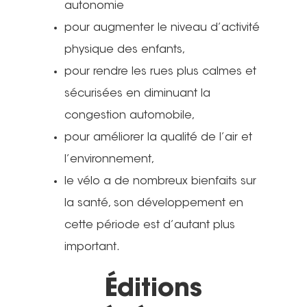
L’équipe
France
autonomie
pour augmenter le niveau d’activité
Les Commissions thé
T:
04 76 63 80 55
physique des enfants,
Les Sections locales
E:
contact@adtc-
pour rendre les rues plus calmes et
grenobleEFFACER.org
Réseaux sociaux
sécurisées en diminuant la
congestion automobile,
On parle de nous
pour améliorer la qualité de l’air et
Nous signaler un prob
l’environnement,
Nous signaler un p
le vélo a de nombreux bienfaits sur
– TC
la santé, son développement en
cette période est d’autant plus
Nous signaler un p
important.
– VP
Éditions