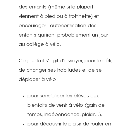
des enfants
(même si la plupart
Véloparade des lumièr
Vélo École Ad
milieu professionnel &
viennent à pied ou à trottinette) et
adulte
Balades à vélo
encourager l’autonomisation des
Cours collectifs de vé
enfants qui iront probablement un jour
Vélos blancs
Nos publicati
Vélo Égaux : Favoriser 
adultes
au collège à vélo.
au vélo pour toutes et 
Rando sans auto
Association et
Magazine ADTC-Infos
Vélo Égaux : Favoriser 
Cours collectifs de vé
Ce jour-là il s’agit d’essayer, pour le défi,
Cyclistes, brillez !
militante
au vélo pour toutes et 
Communiqués de pres
adultes
de changer ses habitudes et de se
Fancy Women Bike Rid
En milieu scolaire
Nous contacte
déplacer à vélo :
Bilan 2025
Une vélo-école qu’est-
Projections de films
Animations
c’est ?
Adhérer – Espace me
pour sensibiliser les élèves aux
Cartoparties
Se déplacer autremen
Concours des école
bienfaits de venir à vélo (gain de
Bénévolez-vous !
2026 : les résultats
5 place Bir-Hakeim
temps, indépendance, plaisir…),
Projet et historique
38000 Grenoble
pour découvrir le plaisir de rouler en