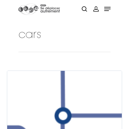
cars
Hit enter to search or ESC to close