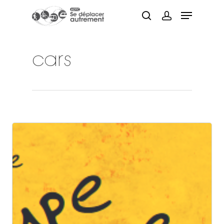
cars
Hit enter to search or ESC to close