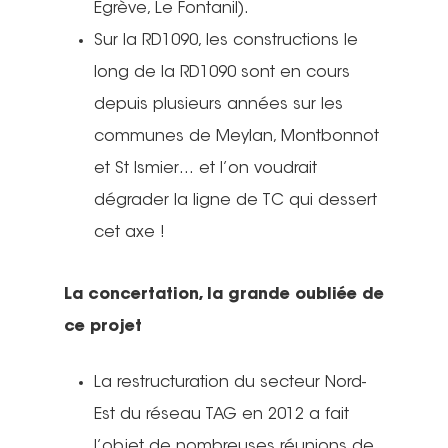
Egrève, Le Fontanil).
Nous signaler un p
Sur la RD1090, les constructions le
– TC
long de la RD1090 sont en cours
depuis plusieurs années sur les
Nous signaler un p
communes de Meylan, Montbonnot
– VP
et St Ismier… et l’on voudrait
dégrader la ligne de TC qui dessert
cet axe !
La concertation, la grande oubliée de
ce projet
La restructuration du secteur Nord-
Est du réseau TAG en 2012 a fait
l’objet de nombreuses réunions de