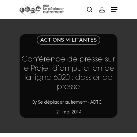
Hit enter to search or ESC to close
ACTIONS MILITANTES
Conférence de presse sur
le Projet d’amputation de
la ligne 6020 : dossier de
presse
By
Se déplacer autrement - ADTC
21 mai 2014