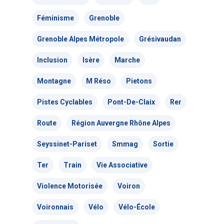
Féminisme
Grenoble
Grenoble Alpes Métropole
Grésivaudan
Inclusion
Isère
Marche
Montagne
M Réso
Pietons
Pistes Cyclables
Pont-De-Claix
Rer
Route
Région Auvergne Rhône Alpes
Seyssinet-Pariset
Smmag
Sortie
Ter
Train
Vie Associative
Violence Motorisée
Voiron
Voironnais
Vélo
Vélo-École