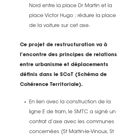
adultes
Nord entre la place Dr Martin et la
Fancy Women Bike Rid
En milieu scolaire
Nous contacte
Bilan 2025
Une vélo-école qu’est-
place Victor Hugo ; réduire la place
Projections de films
Animations
c’est ?
de la voiture sur cet axe.
Adhérer – Espace me
Cartoparties
Se déplacer autremen
Concours des école
Bénévolez-vous !
Ce projet de restructuration va à
2026 : les résultats
5 place Bir-Hakeim
Projet et historique
l’encontre des principes de relations
38000 Grenoble
entre urbanisme et déplacements
L’équipe
France
définis dans le SCoT (Schéma de
Les Commissions thé
Cohérence Territoriale).
T:
04 76 63 80 55
Les Sections locales
E:
contact@adtc-
En lien avec la construction de la
grenobleEFFACER.org
Réseaux sociaux
ligne E de tram, le SMTC a signé un
contrat d’axe avec les communes
On parle de nous
concernées (St Martin-le-Vinoux, St
Nous signaler un prob