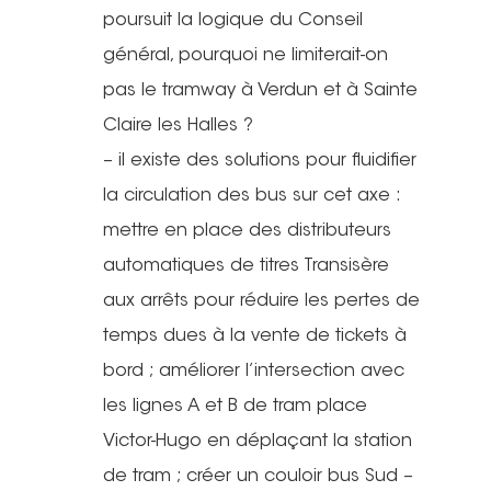
Actualités
poursuit la logique du Conseil
général, pourquoi ne limiterait-on
Actions Grand
pas le tramway à Verdun et à Sainte
Public
Claire les Halles ?
– il existe des solutions pour fluidifier
Nous faire
Convergences Vélo
la circulation des bus sur cet axe :
intervenir
Véloparade des enfant
mettre en place des distributeurs
automatiques de titres Transisère
Véloparade des lumièr
Vélo École Ad
milieu professionnel &
aux arrêts pour réduire les pertes de
adulte
Balades à vélo
temps dues à la vente de tickets à
Cours collectifs de vé
Vélos blancs
bord ; améliorer l’intersection avec
Nos publicati
Vélo Égaux : Favoriser 
adultes
les lignes A et B de tram place
au vélo pour toutes et 
Rando sans auto
Association et
Magazine ADTC-Infos
Victor-Hugo en déplaçant la station
Vélo Égaux : Favoriser 
Cours collectifs de vé
Cyclistes, brillez !
de tram ; créer un couloir bus Sud –
militante
au vélo pour toutes et 
Communiqués de pres