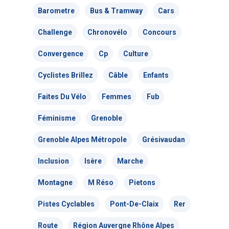
Barometre
Bus & Tramway
Cars
Challenge
Chronovélo
Concours
Convergence
Cp
Culture
Cyclistes Brillez
Câble
Enfants
Faites Du Vélo
Femmes
Fub
Féminisme
Grenoble
Grenoble Alpes Métropole
Grésivaudan
Inclusion
Isère
Marche
Montagne
M Réso
Pietons
Pistes Cyclables
Pont-De-Claix
Rer
Route
Région Auvergne Rhône Alpes