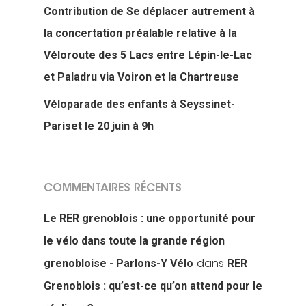
intervenir
Véloparade des enfant
Contribution de Se déplacer autrement à
Véloparade des lumièr
Vélo École Ad
la concertation préalable relative à la
milieu professionnel &
Véloroute des 5 Lacs entre Lépin-le-Lac
adulte
Balades à vélo
et Paladru via Voiron et la Chartreuse
Cours collectifs de vé
Vélos blancs
Nos publicati
Vélo Égaux : Favoriser 
Véloparade des enfants à Seyssinet-
adultes
au vélo pour toutes et 
Rando sans auto
Pariset le 20 juin à 9h
Association et
Magazine ADTC-Infos
Vélo Égaux : Favoriser 
Cours collectifs de vé
Cyclistes, brillez !
militante
au vélo pour toutes et 
Communiqués de pres
adultes
Fancy Women Bike Rid
En milieu scolaire
COMMENTAIRES RÉCENTS
Nous contacte
Bilan 2025
Une vélo-école qu’est-
Projections de films
Animations
Le RER grenoblois : une opportunité pour
c’est ?
Adhérer – Espace me
le vélo dans toute la grande région
Cartoparties
Se déplacer autremen
Concours des école
Bénévolez-vous !
grenobloise - Parlons-Y Vélo
RER
dans
2026 : les résultats
5 place Bir-Hakeim
Projet et historique
Grenoblois : qu’est-ce qu’on attend pour le
38000 Grenoble