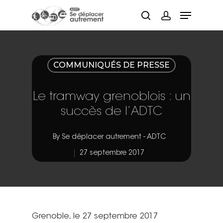
Hit enter to search or ESC to close
COMMUNIQUÉS DE PRESSE
Le tramway grenoblois : un
succès de l’ADTC
By
Se déplacer autrement - ADTC
27 septembre 2017
Grenoble, le 27 septembre 2017