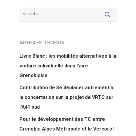
ARTICLES RÉCENTS
Livre Blanc : les mobilités alternatives à la
voiture individuelle dans l’aire
Grenobloise
Actualités
Contribution de Se déplacer autrement à
Actions Grand
la concertation sur le projet de VRTC sur
Public
l’A41 sud
Pour le développement des TC entre
Nous faire
Convergences Vélo
Grenoble Alpes Métropole et le Vercors !