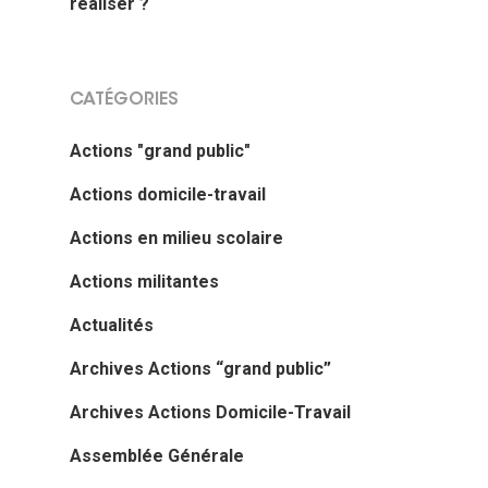
réaliser ?
L’équipe
France
Les Commissions thé
T:
04 76 63 80 55
CATÉGORIES
Les Sections locales
E:
contact@adtc-
grenobleEFFACER.org
Actions "grand public"
Réseaux sociaux
Actions domicile-travail
On parle de nous
Actions en milieu scolaire
Nous signaler un prob
Actions militantes
Nous signaler un p
Actualités
– TC
Archives Actions “grand public”
Nous signaler un p
Archives Actions Domicile-Travail
– VP
Assemblée Générale