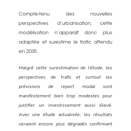
adultes
Fancy Women Bike Rid
En milieu scolaire
Nous contacte
Bilan 2025
Compte-tenu des nouvelles
Une vélo-école qu’est-
Projections de films
Animations
perspectives d’urbanisation, cette
c’est ?
Adhérer – Espace me
Cartoparties
modélisation n’apparaît donc plus
Se déplacer autremen
Concours des école
Bénévolez-vous !
adaptée et surestime le trafic attendu
2026 : les résultats
5 place Bir-Hakeim
Projet et historique
en 2035.
38000 Grenoble
L’équipe
France
Malgré cette surestimation de l’étude, les
perspectives de trafic et surtout les
Les Commissions thé
T:
04 76 63 80 55
prévisions de report modal sont
Les Sections locales
E:
contact@adtc-
manifestement bien trop modestes pour
grenobleEFFACER.org
Réseaux sociaux
justifier un investissement aussi élevé.
Avec une étude actualisée, les résultats
On parle de nous
seraient encore plus dégradés confirmant
Nous signaler un prob