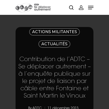
Hit enter to search or ESC to close
ACTIONS MILITANTES
ACTUALITÉS
Contribution de l’ADTC –
Se déplacer autrement –
à l’enquête publique sur
le projet de liaison par
câble entre Fontaine et
Saint Martin le Vinoux
By
ADTC
11 décembre 2023