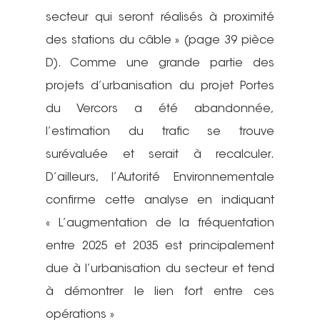
Actualités
secteur qui seront réalisés à proximité
des stations du câble » (page 39 pièce
Actions Grand
D). Comme une grande partie des
Public
projets d’urbanisation du projet Portes
du Vercors a été abandonnée,
Nous faire
Convergences Vélo
l’estimation du trafic se trouve
intervenir
Véloparade des enfant
surévaluée et serait à recalculer.
D’ailleurs, l’Autorité Environnementale
Véloparade des lumièr
Vélo École Ad
milieu professionnel &
confirme cette analyse en indiquant
adulte
Balades à vélo
« L’augmentation de la fréquentation
Cours collectifs de vé
Vélos blancs
Nos publicati
entre 2025 et 2035 est principalement
Vélo Égaux : Favoriser 
adultes
due à l’urbanisation du secteur et tend
au vélo pour toutes et 
Rando sans auto
Association et
Magazine ADTC-Infos
Vélo Égaux : Favoriser 
à démontrer le lien fort entre ces
Cours collectifs de vé
Cyclistes, brillez !
militante
au vélo pour toutes et 
opérations »
Communiqués de pres