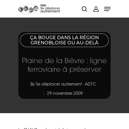
Hit enter to search or ESC to close
ÇA BOUGE DANS LA RÉGION
GRENOBLOISE OU AU-DELÀ
Plaine de la Bièvre : ligne
ferroviaire à préserver
By
Se déplacer autrement - ADTC
29 novembre 2009