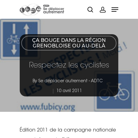
Hit enter to search or ESC to close
ÇA BOUGE DANS LA RÉGION
GRENOBLOISE OU AU-DELÀ
Respectez les cyclistes
By
Se déplacer autrement - ADTC
10 avril 2011
Édition 2011 de la campagne nationale