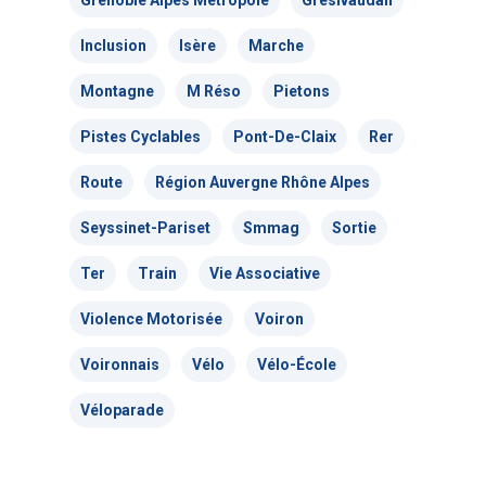
Grenoble Alpes Métropole
Grésivaudan
Inclusion
Isère
Marche
Montagne
M Réso
Pietons
Actualités
Pistes Cyclables
Pont-De-Claix
Rer
Actions Grand
Route
Région Auvergne Rhône Alpes
Public
Seyssinet-Pariset
Smmag
Sortie
Ter
Train
Vie Associative
Nous faire
Convergences Vélo
Violence Motorisée
Voiron
intervenir
Véloparade des enfant
Voironnais
Vélo
Vélo-École
Véloparade des lumièr
Vélo École Ad
milieu professionnel &
Véloparade
adulte
Balades à vélo
Cours collectifs de vé
Vélos blancs
Vélo Égaux : Favoriser 