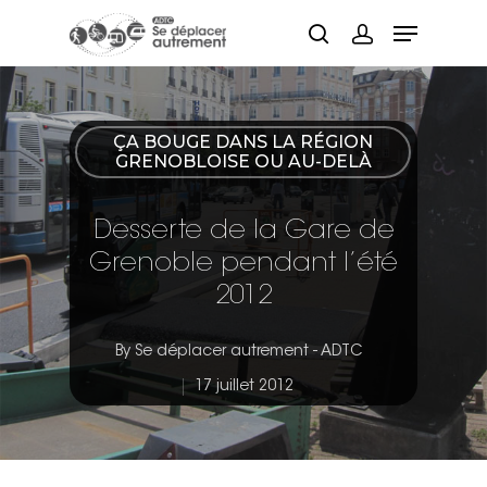
Hit enter to search or ESC to close
ÇA BOUGE DANS LA RÉGION
GRENOBLOISE OU AU-DELÀ
Desserte de la Gare de
Grenoble pendant l’été
2012
By
Se déplacer autrement - ADTC
17 juillet 2012