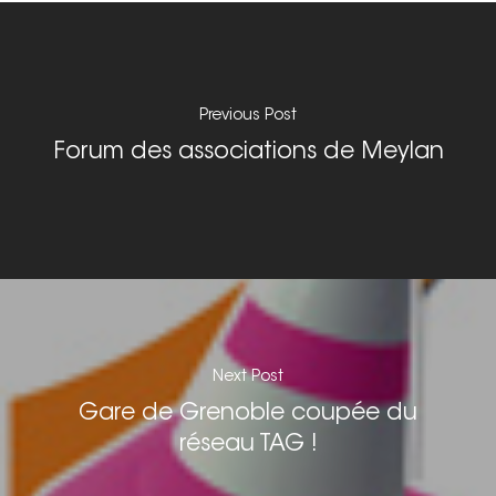
Nous signaler un p
– TC
Nous signaler un p
Previous Post
– VP
Forum des associations de Meylan
Next Post
Gare de Grenoble coupée du
réseau TAG !