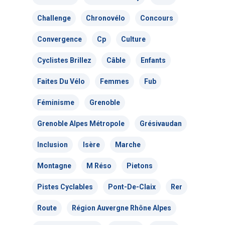
Actualités
Challenge
Chronovélo
Concours
Actions Grand
Convergence
Cp
Culture
Public
Cyclistes Brillez
Câble
Enfants
Nous faire
Convergences Vélo
Faites Du Vélo
Femmes
Fub
intervenir
Véloparade des enfant
Féminisme
Grenoble
Véloparade des lumièr
Grenoble Alpes Métropole
Grésivaudan
Vélo École Ad
milieu professionnel &
adulte
Inclusion
Isère
Marche
Balades à vélo
Cours collectifs de vé
Montagne
M Réso
Pietons
Vélos blancs
Nos publicati
Vélo Égaux : Favoriser 
adultes
Pistes Cyclables
Pont-De-Claix
Rer
au vélo pour toutes et 
Rando sans auto
Association et
Magazine ADTC-Infos
Vélo Égaux : Favoriser 
Route
Région Auvergne Rhône Alpes
Cours collectifs de vé
Cyclistes, brillez !
militante
au vélo pour toutes et 
Communiqués de pres