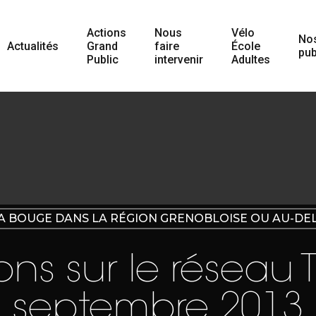
Actions
Nous
Vélo
No
Actualités
Grand
faire
École
pub
Public
intervenir
Adultes
A BOUGE DANS LA RÉGION GRENOBLOISE OU AU-DE
ons sur le réseau T
septembre 2013