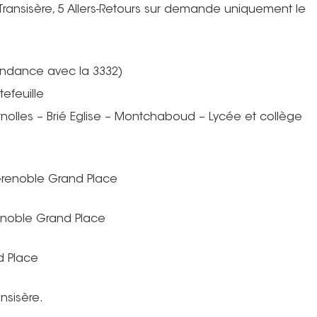
 Transisère, 5 Allers-Retours sur demande uniquement le
pondance avec la 3332)
tefeuille
rnolles – Brié Eglise – Montchaboud – Lycée et collège
 Grenoble Grand Place
renoble Grand Place
d Place
ansisère.