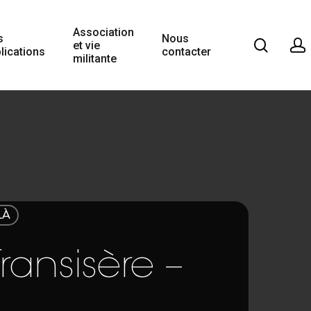
Association
s
Nous
et vie
lications
contacter
militante
LÀ
ransisère –