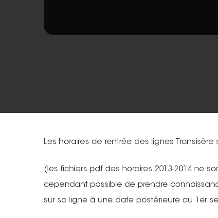
Les horaires de rentrée des lignes Transisère s
(les fichiers pdf des horaires 2013-2014 ne son
Hit enter to search or ESC to close
cependant possible de prendre connaissance 
sur sa ligne à une date postérieure au 1er 