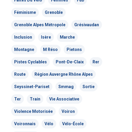
Faites Du Vélo
Femmes
Fub
Nous signaler un problème – VP
Féminisme
Grenoble
Grenoble Alpes Métropole
Grésivaudan
Inclusion
Isère
Marche
Montagne
M Réso
Pietons
Pistes Cyclables
Pont-De-Claix
Rer
Route
Région Auvergne Rhône Alpes
Seyssinet-Pariset
Smmag
Sortie
Ter
Train
Vie Associative
Violence Motorisée
Voiron
Voironnais
Vélo
Vélo-École