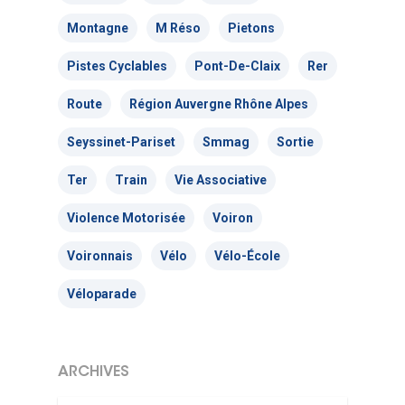
Montagne
M Réso
Pietons
Pistes Cyclables
Pont-De-Claix
Rer
Route
Région Auvergne Rhône Alpes
Seyssinet-Pariset
Smmag
Sortie
Ter
Train
Vie Associative
Violence Motorisée
Voiron
Voironnais
Vélo
Vélo-École
Véloparade
ARCHIVES