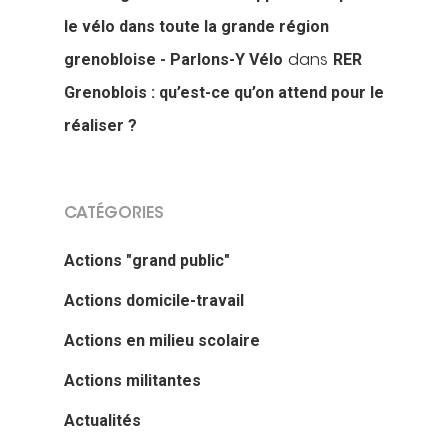
le vélo dans toute la grande région
grenobloise - Parlons-Y Vélo
RER
dans
Grenoblois : qu’est-ce qu’on attend pour le
réaliser ?
Actualités
Actions Grand
CATÉGORIES
Public
Actions "grand public"
Nous faire
Convergences Vélo
Actions domicile-travail
intervenir
Véloparade des enfant
Actions en milieu scolaire
Véloparade des lumièr
Vélo École Ad
milieu professionnel &
Actions militantes
adulte
Balades à vélo
Actualités
Cours collectifs de vé