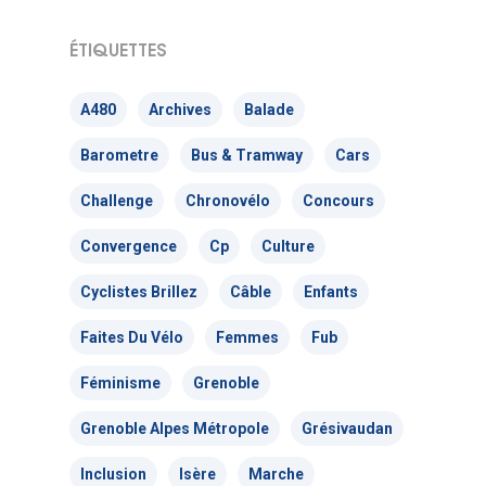
grenobleEFFACER.org
Réseaux sociaux
ÉTIQUETTES
On parle de nous
A480
Archives
Balade
Nous signaler un prob
Barometre
Bus & Tramway
Cars
Nous signaler un p
– TC
Challenge
Chronovélo
Concours
Nous signaler un p
Convergence
Cp
Culture
– VP
Cyclistes Brillez
Câble
Enfants
Faites Du Vélo
Femmes
Fub
Féminisme
Grenoble
Grenoble Alpes Métropole
Grésivaudan
Inclusion
Isère
Marche