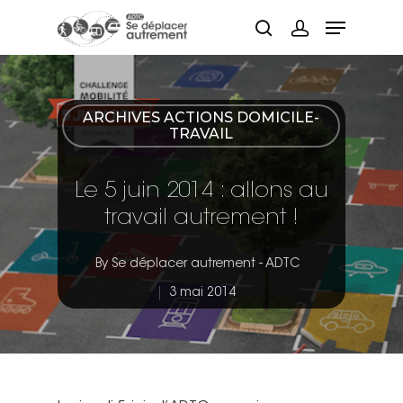
Hit enter to search or ESC to close
ARCHIVES ACTIONS DOMICILE-
TRAVAIL
Le 5 juin 2014 : allons au
travail autrement !
By
Se déplacer autrement - ADTC
3 mai 2014