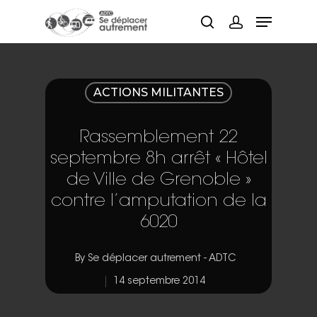
Hit enter to search or ESC to close
ACTIONS MILITANTES
Rassemblement 22
septembre 8h arrêt « Hôtel
de Ville de Grenoble »
contre l’amputation de la
6020
By
Se déplacer autrement - ADTC
14 septembre 2014