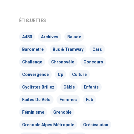
ÉTIQUETTES
Actualités
A480
Archives
Balade
Actions Grand
Barometre
Bus & Tramway
Cars
Public
Challenge
Chronovélo
Concours
Nous faire
Convergences Vélo
Convergence
Cp
Culture
intervenir
Véloparade des enfant
Cyclistes Brillez
Câble
Enfants
Véloparade des lumièr
Vélo École Ad
Faites Du Vélo
Femmes
Fub
milieu professionnel &
adulte
Balades à vélo
Féminisme
Grenoble
Cours collectifs de vé
Grenoble Alpes Métropole
Grésivaudan
Vélos blancs
Nos publicati
Vélo Égaux : Favoriser 
adultes