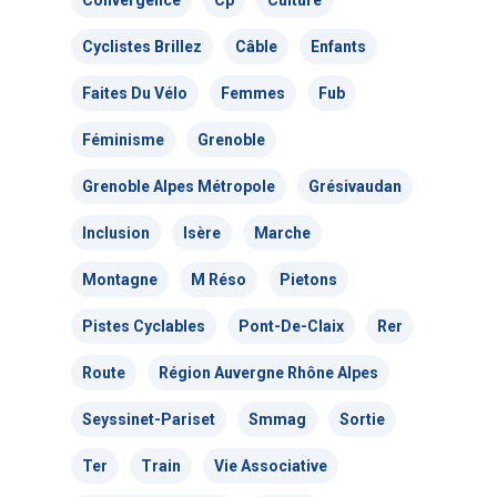
Convergence
Cp
Culture
Cyclistes Brillez
Câble
Enfants
Faites Du Vélo
Femmes
Fub
Féminisme
Grenoble
Grenoble Alpes Métropole
Grésivaudan
Actualités
Inclusion
Isère
Marche
Actions Grand
Montagne
M Réso
Pietons
Public
Pistes Cyclables
Pont-De-Claix
Rer
Route
Région Auvergne Rhône Alpes
Nous faire
Convergences Vélo
Seyssinet-Pariset
Smmag
Sortie
intervenir
Véloparade des enfant
Ter
Train
Vie Associative
Véloparade des lumièr
Vélo École Ad
milieu professionnel &