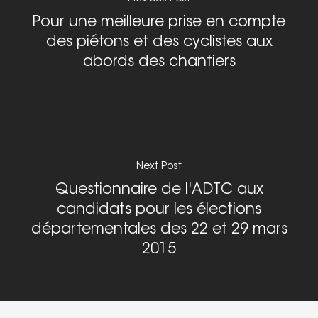
T:
04 76 63 80 55
Pour une meilleure prise en compte
Les Sections locales
E:
contact@adtc-
des piétons et des cyclistes aux
grenobleEFFACER.org
Réseaux sociaux
abords des chantiers
On parle de nous
Nous signaler un prob
Nous signaler un p
Next Post
– TC
Questionnaire de l'ADTC aux
Nous signaler un p
candidats pour les élections
– VP
départementales des 22 et 29 mars
2015