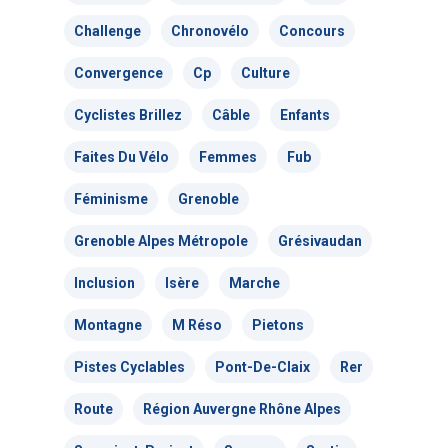
Actualités
Challenge
Chronovélo
Concours
Actions Grand
Convergence
Cp
Culture
Public
Cyclistes Brillez
Câble
Enfants
Nous faire
Convergences Vélo
Faites Du Vélo
Femmes
Fub
intervenir
Véloparade des enfant
Féminisme
Grenoble
Grenoble Alpes Métropole
Grésivaudan
Véloparade des lumièr
Vélo École Ad
milieu professionnel &
adulte
Inclusion
Isère
Marche
Balades à vélo
Cours collectifs de vé
Montagne
M Réso
Pietons
Vélos blancs
Nos publicati
Vélo Égaux : Favoriser 
adultes
Pistes Cyclables
Pont-De-Claix
Rer
au vélo pour toutes et 
Rando sans auto
Association et
Magazine ADTC-Infos
Vélo Égaux : Favoriser 
Route
Région Auvergne Rhône Alpes
Cours collectifs de vé
Cyclistes, brillez !
militante
au vélo pour toutes et 
Communiqués de pres