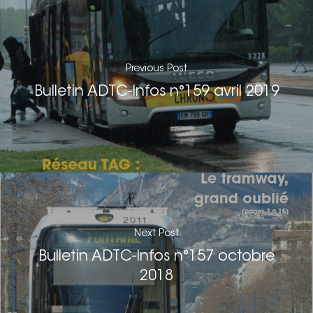
Nous signaler un p
– TC
Previous Post
Nous signaler un p
Bulletin ADTC-Infos n°159 avril 2019
– VP
Next Post
Bulletin ADTC-Infos n°157 octobre
2018