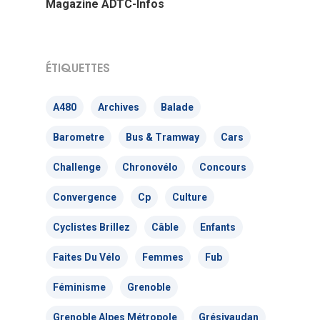
Magazine ADTC-Infos
– VP
ÉTIQUETTES
A480
Archives
Balade
Barometre
Bus & Tramway
Cars
Challenge
Chronovélo
Concours
Convergence
Cp
Culture
Cyclistes Brillez
Câble
Enfants
Faites Du Vélo
Femmes
Fub
Féminisme
Grenoble
Grenoble Alpes Métropole
Grésivaudan