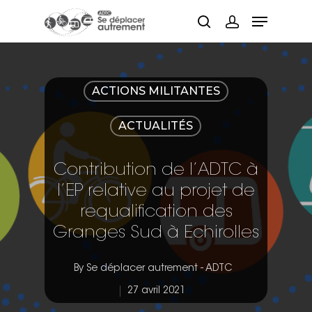
Hit enter to search or ESC to close
ACTIONS MILITANTES
ACTUALITÉS
Contribution de l’ADTC à
l’EP relative au projet de
requalification des
Granges Sud à Echirolles
By
Se déplacer autrement - ADTC
27 avril 2021