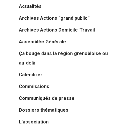
Bénévolez-vous !
Actualités
2026 : les résultats
5 place Bir-Hakeim
Projet et historique
38000 Grenoble
Archives Actions “grand public”
L’équipe
France
Archives Actions Domicile-Travail
Les Commissions thé
Assemblée Générale
T:
04 76 63 80 55
Les Sections locales
E:
contact@adtc-
Ça bouge dans la région grenobloise ou
grenobleEFFACER.org
au-delà
Réseaux sociaux
Calendrier
On parle de nous
Commissions
Nous signaler un prob
Communiqués de presse
Nous signaler un p
Dossiers thématiques
– TC
L'association
Nous signaler un p