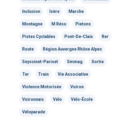
Inclusion
Isère
Marche
Montagne
M Réso
Pietons
Pistes Cyclables
Pont-De-Claix
Rer
Route
Région Auvergne Rhône Alpes
Seyssinet-Pariset
Smmag
Sortie
Ter
Train
Vie Associative
Violence Motorisée
Voiron
Voironnais
Vélo
Vélo-École
Véloparade