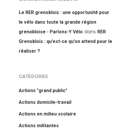
Nous faire
Convergences Vélo
Le RER grenoblois : une opportunité pour
intervenir
le vélo dans toute la grande région
Véloparade des enfant
grenobloise - Parlons-Y Vélo
RER
dans
Véloparade des lumièr
Vélo École Ad
milieu professionnel &
Grenoblois : qu’est-ce qu’on attend pour le
adulte
Balades à vélo
réaliser ?
Cours collectifs de vé
Vélos blancs
Nos publicati
Vélo Égaux : Favoriser 
adultes
au vélo pour toutes et 
Rando sans auto
CATÉGORIES
Association et
Magazine ADTC-Infos
Vélo Égaux : Favoriser 
Cours collectifs de vé
Cyclistes, brillez !
militante
Actions "grand public"
au vélo pour toutes et 
Communiqués de pres
adultes
Fancy Women Bike Rid
Actions domicile-travail
En milieu scolaire
Nous contacte
Bilan 2025
Une vélo-école qu’est-
Projections de films
Actions en milieu scolaire
Animations
c’est ?
Adhérer – Espace me
Actions militantes
Cartoparties
Se déplacer autremen
Concours des école