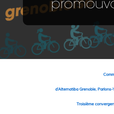
promouvo
Commu
d’Alternatiba Grenoble, Parlons
Hit enter to search or ESC to close
Troisième convergenc