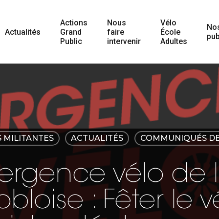
Actions
Nous
Vélo
No
Actualités
Grand
faire
École
pub
Public
intervenir
Adultes
 MILITANTES
ACTUALITÉS
COMMUNIQUÉS DE
ergence vélo de l
bloise : Fêter le v