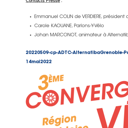
Contacts Presse
:
Emmanuel COLIN de VERDIERE, président 
Carole KAOUANE,
Parlons-Y-Vélo
Johan MARCONOT, animateur à
Alternat
20220509-cp-ADTC-AlternatibaGrenoble-P
14mai2022