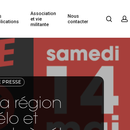
Association
s
Nous
et vie
lications
contacter
militante
 PRESSE
a région
élo et