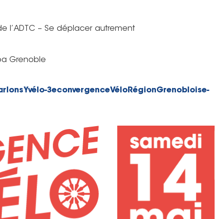
de l’ADTC –
Se déplacer autrement
iba Grenoble
arlonsYvélo-3econvergenceVéloRégionGrenobloise-