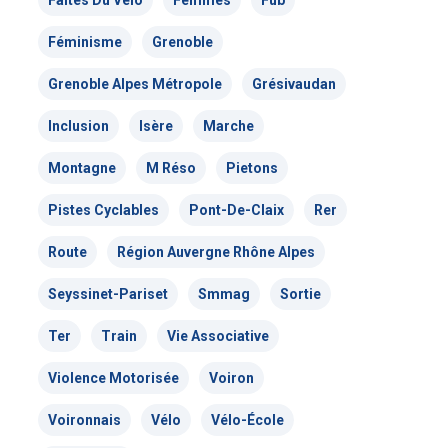
Faites Du Vélo
Femmes
Fub
Nous signaler un problème – VP
Féminisme
Grenoble
Grenoble Alpes Métropole
Grésivaudan
Inclusion
Isère
Marche
Montagne
M Réso
Pietons
Pistes Cyclables
Pont-De-Claix
Rer
Route
Région Auvergne Rhône Alpes
Seyssinet-Pariset
Smmag
Sortie
Ter
Train
Vie Associative
Violence Motorisée
Voiron
Voironnais
Vélo
Vélo-École