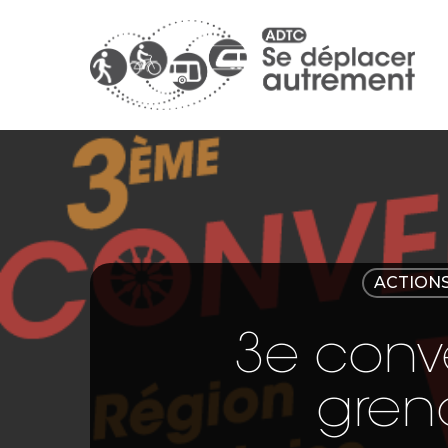
ACTIONS
3e conv
greno