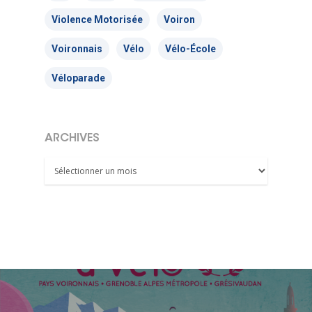
– TC
Violence Motorisée
Voiron
Voironnais
Vélo
Vélo-École
Nous signaler un p
– VP
Véloparade
ARCHIVES
Archives