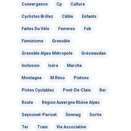
Nous contacte
Bilan 2025
Une vélo-école qu’est-
Convergence
Cp
Culture
Projections de films
Animations
c’est ?
Adhérer – Espace me
Cyclistes Brillez
Câble
Enfants
Cartoparties
Se déplacer autremen
Concours des école
Bénévolez-vous !
Faites Du Vélo
Femmes
Fub
2026 : les résultats
5 place Bir-Hakeim
Projet et historique
Féminisme
Grenoble
38000 Grenoble
L’équipe
Grenoble Alpes Métropole
Grésivaudan
France
Inclusion
Isère
Marche
Les Commissions thé
T:
04 76 63 80 55
Montagne
M Réso
Pietons
Les Sections locales
E:
contact@adtc-
grenobleEFFACER.org
Pistes Cyclables
Pont-De-Claix
Rer
Réseaux sociaux
Route
Région Auvergne Rhône Alpes
On parle de nous
Seyssinet-Pariset
Smmag
Sortie
Nous signaler un prob
Ter
Train
Vie Associative
Nous signaler un p