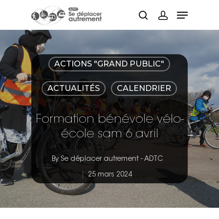
Hit enter to search or ESC to close
ACTIONS "GRAND PUBLIC"
ACTUALITÉS
CALENDRIER
Formation bénévole vélo-
école sam 6 avril
By
Se déplacer autrement - ADTC
25 mars 2024