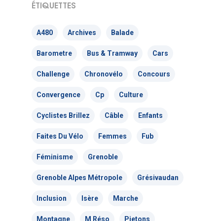
ÉTIQUETTES
A480
Archives
Balade
Actualités
Barometre
Bus & Tramway
Cars
Actions Grand
Challenge
Chronovélo
Concours
Public
Convergence
Cp
Culture
Nous faire
Convergences Vélo
Cyclistes Brillez
Câble
Enfants
intervenir
Véloparade des enfant
Faites Du Vélo
Femmes
Fub
Véloparade des lumièr
Vélo École Ad
milieu professionnel &
Féminisme
Grenoble
adulte
Balades à vélo
Grenoble Alpes Métropole
Grésivaudan
Cours collectifs de vé
Vélos blancs
Nos publicati
Vélo Égaux : Favoriser 
Inclusion
Isère
Marche
adultes
au vélo pour toutes et 
Rando sans auto
Montagne
M Réso
Pietons