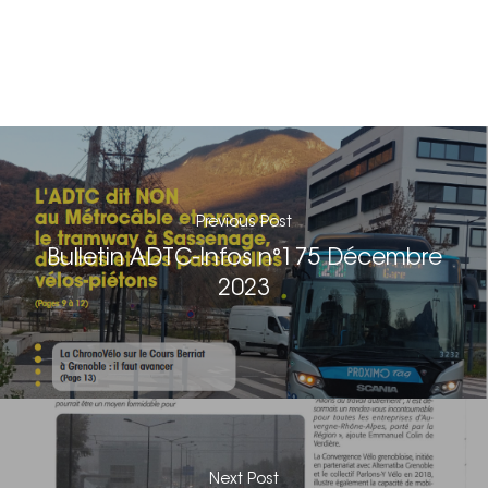
On parle de nous
Nous signaler un prob
Nous signaler un p
– TC
Nous signaler un p
– VP
Previous Post
Bulletin ADTC-Infos n°175 Décembre
2023
Next Post