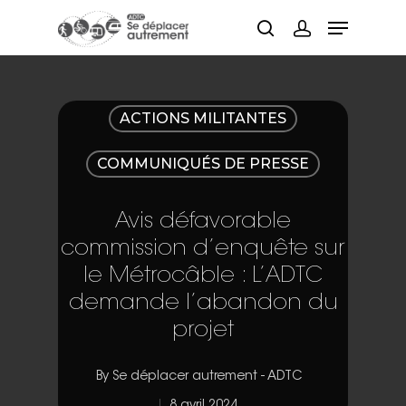
Hit enter to search or ESC to close
ACTIONS MILITANTES
COMMUNIQUÉS DE PRESSE
Avis défavorable
commission d’enquête sur
le Métrocâble : L’ADTC
demande l’abandon du
projet
By
Se déplacer autrement - ADTC