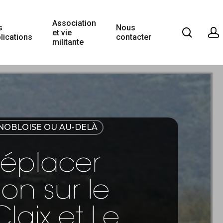
Association
s
Nous
et vie
lications
contacter
militante
NOBLOISE OU AU-DELÀ
déplacer
on sur le
laix et Le