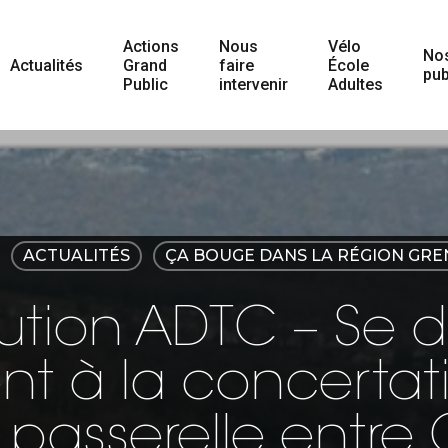
Actions
Nous
Vélo
No
Actualités
Grand
faire
École
pub
Public
intervenir
Adultes
ACTUALITÉS
ÇA BOUGE DANS LA RÉGION GRE
ution ADTC – Se 
t à la concertati
 passerelle entre C