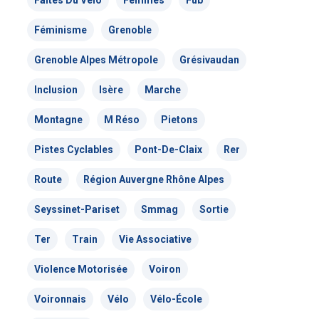
Faites Du Vélo
Femmes
Fub
Nous signaler un problème – VP
Féminisme
Grenoble
Grenoble Alpes Métropole
Grésivaudan
Inclusion
Isère
Marche
Montagne
M Réso
Pietons
Pistes Cyclables
Pont-De-Claix
Rer
Route
Région Auvergne Rhône Alpes
Seyssinet-Pariset
Smmag
Sortie
Ter
Train
Vie Associative
Violence Motorisée
Voiron
Voironnais
Vélo
Vélo-École