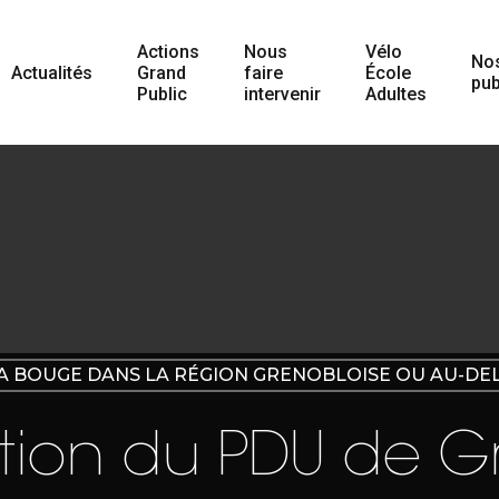
Actions
Nous
Vélo
No
Actualités
Grand
faire
École
pub
Public
intervenir
Adultes
A BOUGE DANS LA RÉGION GRENOBLOISE OU AU-DE
tion du PDU de G