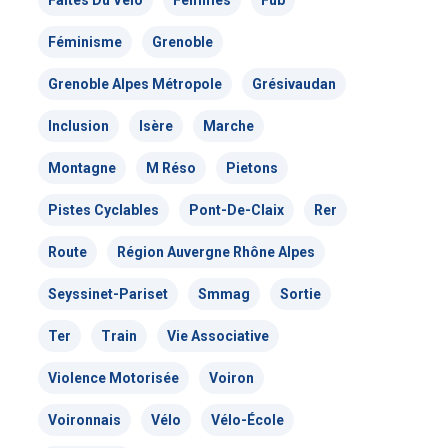
Faites Du Vélo
Femmes
Fub
Nous signaler un problème – VP
Féminisme
Grenoble
Grenoble Alpes Métropole
Grésivaudan
Inclusion
Isère
Marche
Montagne
M Réso
Pietons
Pistes Cyclables
Pont-De-Claix
Rer
Route
Région Auvergne Rhône Alpes
Seyssinet-Pariset
Smmag
Sortie
Ter
Train
Vie Associative
Violence Motorisée
Voiron
Voironnais
Vélo
Vélo-École