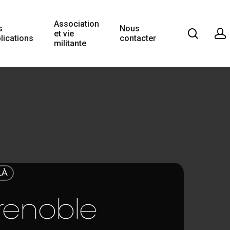
Association
s
Nous
et vie
lications
contacter
militante
LÀ
renoble