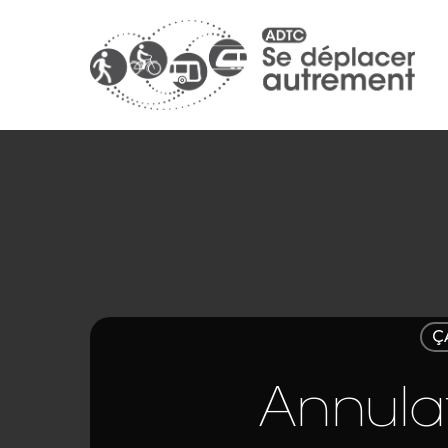
Ç
Annula