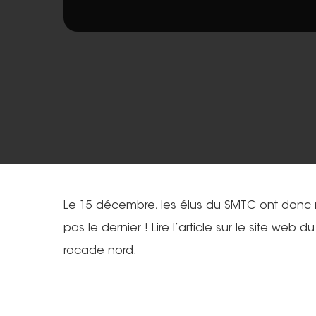
Le 15 décembre, les élus du SMTC ont donc r
pas le dernier ! Lire l’article sur le site web 
rocade nord.
Hit enter to search or ESC to close