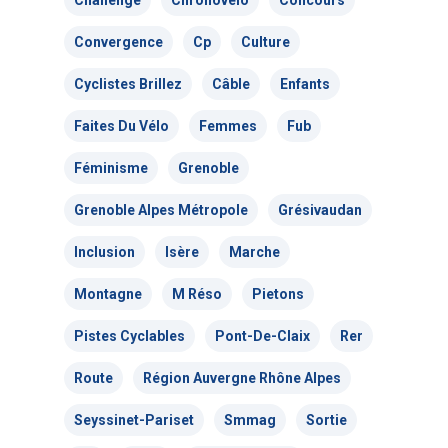
Challenge
Chronovélo
Concours
Convergence
Cp
Culture
Cyclistes Brillez
Câble
Enfants
Faites Du Vélo
Femmes
Fub
Féminisme
Grenoble
Grenoble Alpes Métropole
Grésivaudan
Actualités
Inclusion
Isère
Marche
Actions Grand
Montagne
M Réso
Pietons
Public
Pistes Cyclables
Pont-De-Claix
Rer
Nous faire
Convergences Vélo
Route
Région Auvergne Rhône Alpes
intervenir
Véloparade des enfant
Seyssinet-Pariset
Smmag
Sortie