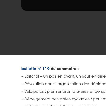
bulletin n° 119
Au sommaire :
– Editorial – Un pas en avant, un saut en arriè
– Révolution dans l’organisation des déplacem
Hit enter to search or ESC to close
– Vélo-parcs : premier bilan à Gières et persp
– Déneigement des pistes cyclables : peut mi