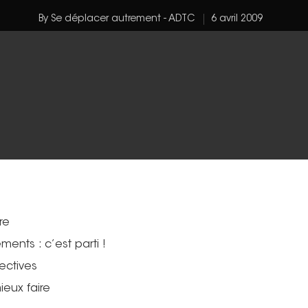
By
Se déplacer autrement - ADTC
6 avril 2009
re
ents : c’est parti !
ectives
eux faire