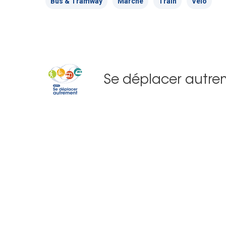
Bus & Tramway
Marche
Train
Vélo
Se déplacer autre