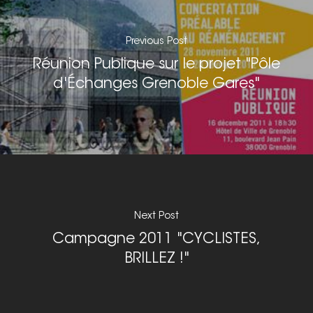
On parle de nous
Previous Post
Nous signaler un prob
Réunion Publique sur le projet "Pôle
Nous signaler un p
d'Échanges Grenoble Gares"
– TC
Nous signaler un p
– VP
Next Post
Campagne 2011 "CYCLISTES,
BRILLEZ !"