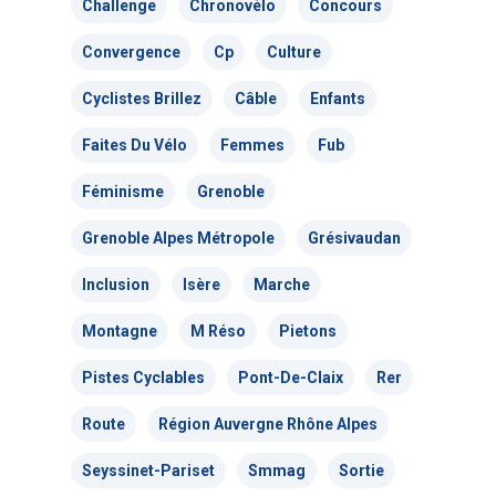
Challenge
Chronovélo
Concours
Convergence
Cp
Culture
Cyclistes Brillez
Câble
Actualités
Enfants
Faites Du Vélo
Femmes
Fub
Actions Grand
Féminisme
Grenoble
Public
Grenoble Alpes Métropole
Grésivaudan
Nous faire
Convergences Vélo
Inclusion
Isère
Marche
intervenir
Véloparade des enfant
Montagne
M Réso
Pietons
Véloparade des lumièr
Vélo École Ad
milieu professionnel &
Pistes Cyclables
Pont-De-Claix
Rer
adulte
Balades à vélo
Route
Région Auvergne Rhône Alpes
Cours collectifs de vé
Vélos blancs
Nos publicati
Vélo Égaux : Favoriser 
Seyssinet-Pariset
Smmag
Sortie
adultes