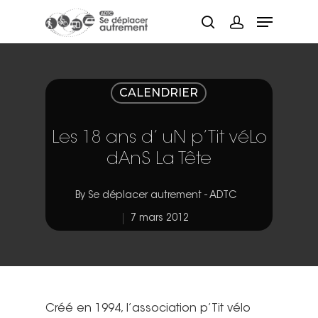
Hit enter to search or ESC to close
CALENDRIER
Les 18 ans d’ uN p’Tit véLo
dAnS La Tête
By
Se déplacer autrement - ADTC
7 mars 2012
Créé en 1994, l’association p’Tit vélo