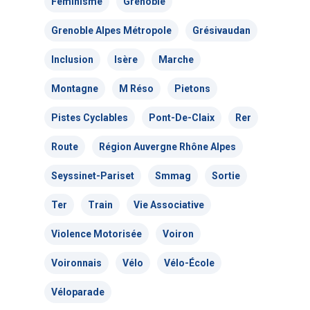
Féminisme
Grenoble
Actualités
Grenoble Alpes Métropole
Grésivaudan
Actions Grand
Inclusion
Isère
Marche
Public
Montagne
M Réso
Pietons
Nous faire
Convergences Vélo
Pistes Cyclables
Pont-De-Claix
Rer
intervenir
Véloparade des enfant
Route
Région Auvergne Rhône Alpes
Véloparade des lumièr
Vélo École Ad
milieu professionnel &
Seyssinet-Pariset
Smmag
Sortie
adulte
Balades à vélo
Ter
Train
Vie Associative
Cours collectifs de vé
Vélos blancs
Nos publicati
Vélo Égaux : Favoriser 
Violence Motorisée
Voiron
adultes
au vélo pour toutes et 
Rando sans auto
Voironnais
Vélo
Vélo-École
Association et
Magazine ADTC-Infos
Vélo Égaux : Favoriser 
Cours collectifs de vé
Cyclistes, brillez !
Véloparade
militante
au vélo pour toutes et 
Communiqués de pres
adultes