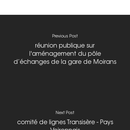
grenobleEFFACER.org
Réseaux sociaux
On parle de nous
Nous signaler un prob
Previous Post
Nous signaler un p
réunion publique sur
– TC
l'aménagement du pôle
d’échanges de la gare de Moirans
Nous signaler un p
– VP
Next Post
comité de lignes Transisère - Pays