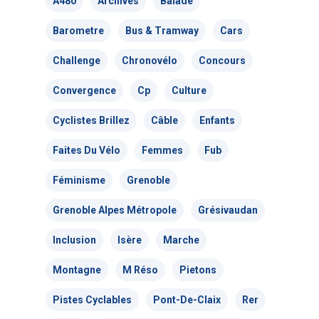
A480
Archives
Balade
Barometre
Bus & Tramway
Cars
Challenge
Chronovélo
Concours
Convergence
Cp
Culture
Actualités
Cyclistes Brillez
Câble
Enfants
Actions Grand
Faites Du Vélo
Femmes
Fub
Public
Féminisme
Grenoble
Nous faire
Convergences Vélo
Grenoble Alpes Métropole
Grésivaudan
intervenir
Véloparade des enfant
Inclusion
Isère
Marche
Véloparade des lumièr
Vélo École Ad
milieu professionnel &
Montagne
M Réso
Pietons
adulte
Balades à vélo
Pistes Cyclables
Pont-De-Claix
Rer
Cours collectifs de vé