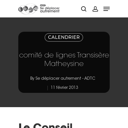
Hit enter to search or ESC to close
CALENDRIER
comité de lignes Transisère
Matheysine
By
Se déplacer autrement - ADTC
11 février 2013