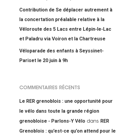
Contribution de Se déplacer autrement à
la concertation préalable relative à la
Véloroute des 5 Lacs entre Lépin-le-Lac
Actualités
et Paladru via Voiron et la Chartreuse
Véloparade des enfants à Seyssinet-
Actions Grand
Pariset le 20 juin à 9h
Public
Nous faire
Convergences Vélo
COMMENTAIRES RÉCENTS
intervenir
Véloparade des enfant
Le RER grenoblois : une opportunité pour
Véloparade des lumièr
Vélo École Ad
milieu professionnel &
le vélo dans toute la grande région
adulte
grenobloise - Parlons-Y Vélo
RER
dans
Balades à vélo
Grenoblois : qu’est-ce qu’on attend pour le
Cours collectifs de vé