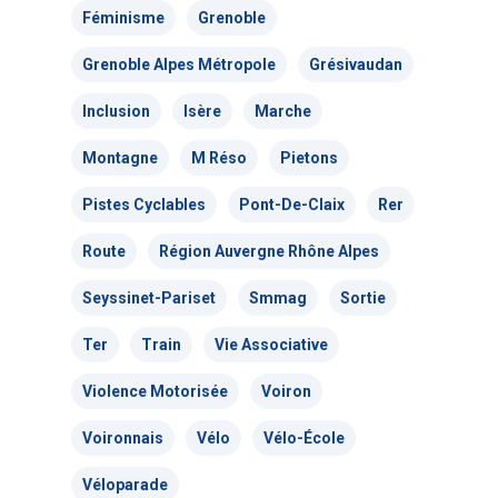
Féminisme
Grenoble
Les Commissions thé
T:
04 76 63 80 55
Grenoble Alpes Métropole
Grésivaudan
Les Sections locales
E:
contact@adtc-
Inclusion
Isère
Marche
grenobleEFFACER.org
Réseaux sociaux
Montagne
M Réso
Pietons
On parle de nous
Pistes Cyclables
Pont-De-Claix
Rer
Nous signaler un prob
Route
Région Auvergne Rhône Alpes
Nous signaler un p
Seyssinet-Pariset
Smmag
Sortie
– TC
Ter
Train
Vie Associative
Nous signaler un p
Violence Motorisée
Voiron
– VP
Voironnais
Vélo
Vélo-École
Véloparade