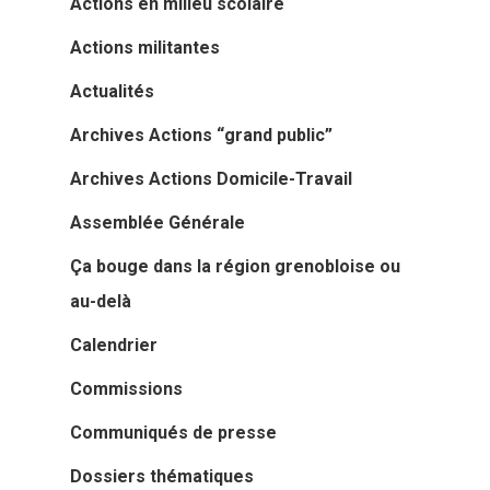
Actions en milieu scolaire
Actions militantes
Actualités
Archives Actions “grand public”
Archives Actions Domicile-Travail
Assemblée Générale
Actualités
Ça bouge dans la région grenobloise ou
au-delà
Actions Grand
Calendrier
Public
Commissions
Nous faire
Convergences Vélo
Communiqués de presse
intervenir
Véloparade des enfant
Dossiers thématiques