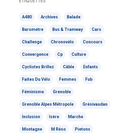
ÉTIQUETTES
A480
Archives
Balade
Barometre
Bus & Tramway
Cars
Challenge
Chronovélo
Concours
Actualités
Convergence
Cp
Culture
Actions Grand
Cyclistes Brillez
Câble
Enfants
Public
Faites Du Vélo
Femmes
Fub
Nous faire
Convergences Vélo
Féminisme
Grenoble
intervenir
Véloparade des enfant
Grenoble Alpes Métropole
Grésivaudan
Véloparade des lumièr
Inclusion
Isère
Marche
Vélo École Ad
milieu professionnel &
adulte
Montagne
M Réso
Pietons
Balades à vélo