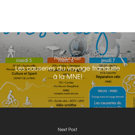
Les Sections locales
E:
contact@adtc-
grenobleEFFACER.org
Réseaux sociaux
On parle de nous
Nous signaler un prob
Nous signaler un p
Previous Post
– TC
Les causeries du voyage tranquille
Nous signaler un p
à la MNEI
– VP
Next Post