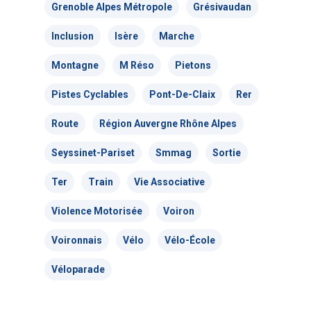
Grenoble Alpes Métropole
Grésivaudan
– VP
Inclusion
Isère
Marche
Montagne
M Réso
Pietons
Pistes Cyclables
Pont-De-Claix
Rer
Route
Région Auvergne Rhône Alpes
Seyssinet-Pariset
Smmag
Sortie
Ter
Train
Vie Associative
Violence Motorisée
Voiron
Voironnais
Vélo
Vélo-École
Véloparade