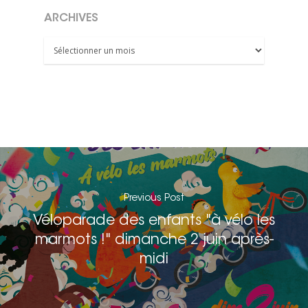
ARCHIVES
Archives
Previous Post
Véloparade des enfants "à vélo les
marmots !" dimanche 2 juin après-
midi