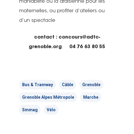
maniabilité ou la draisienne pour les
maternelles, ou profiter d’ateliers ou
d’un spectacle
contact : concours@adtc-
grenoble.org 04 76 63 80 55
Bus & Tramway
Câble
Grenoble
Grenoble Alpes Métropole
Marche
Smmag
Vélo