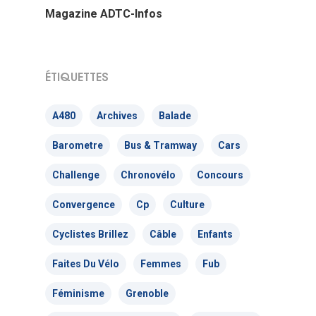
Bénévolez-vous !
Magazine ADTC-Infos
2026 : les résultats
5 place Bir-Hakeim
Projet et historique
38000 Grenoble
L’équipe
France
ÉTIQUETTES
Les Commissions thé
T:
04 76 63 80 55
A480
Archives
Balade
Les Sections locales
E:
contact@adtc-
Barometre
Bus & Tramway
Cars
grenobleEFFACER.org
Réseaux sociaux
Challenge
Chronovélo
Concours
On parle de nous
Convergence
Cp
Culture
Nous signaler un prob
Cyclistes Brillez
Câble
Enfants
Nous signaler un p
Faites Du Vélo
Femmes
Fub
– TC
Féminisme
Grenoble
Nous signaler un p