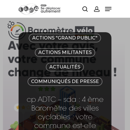
Hit enter to search or ESC to close
ACTIONS "GRAND PUBLIC"
ACTIONS MILITANTES
ACTUALITÉS
COMMUNIQUÉS DE PRESSE
cp ADTC – sda : 4 ème
Baromètre des villes
cyclables : votre
commune est-elle