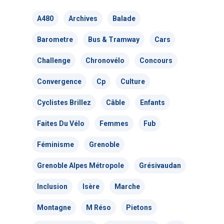
38000 Grenoble
L’équipe
France
A480
Archives
Balade
Les Commissions thé
Barometre
Bus & Tramway
Cars
T:
04 76 63 80 55
Les Sections locales
E:
contact@adtc-
Challenge
Chronovélo
Concours
grenobleEFFACER.org
Convergence
Cp
Culture
Réseaux sociaux
Cyclistes Brillez
Câble
Enfants
On parle de nous
Faites Du Vélo
Femmes
Fub
Nous signaler un prob
Féminisme
Grenoble
Nous signaler un p
– TC
Grenoble Alpes Métropole
Grésivaudan
Nous signaler un p
Inclusion
Isère
Marche
– VP
Montagne
M Réso
Pietons